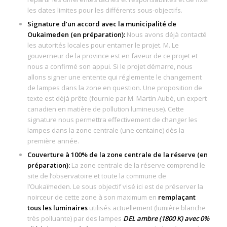
les dates limites pour les différents sous-objectifs.
Signature d’un accord avec la municipalité de
Oukaïmeden (en préparation):
Nous avons déjà contacté
les autorités locales pour entamer le projet. M. Le
gouverneur de la province est en faveur de ce projet et
nous a confirmé son appui. Si le projet démarre, nous
allons signer une entente qui réglemente le changement
de lampes dans la zone en question. Une proposition de
texte est déjà prête (fournie par M. Martin Aubé, un expert
canadien en matière de pollution lumineuse). Cette
signature nous permettra effectivement de changer les
lampes dans la zone centrale (une centaine) dès la
première année.
Couverture à 100% de la zone centrale de la réserve (en
préparation):
La zone centrale de la réserve comprend le
site de l’observatoire et toute la commune de
l’Oukaïmeden. Le sous objectif visé ici est de préserver la
noirceur de cette zone à son maximum en
remplaçant
tous les luminaires
utilisés actuellement (lumière blanche
très polluante) par des lampes
DEL ambre (1800 K) avec 0%