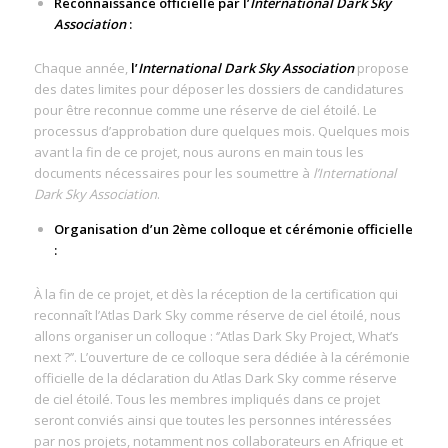
Reconnaissance officielle par l’
International Dark Sky
Association
:
Chaque année,
l’
International Dark Sky Association
propose
des dates limites pour déposer les dossiers de candidatures
pour être reconnue comme une réserve de ciel étoilé. Le
processus d’approbation dure quelques mois. Quelques mois
avant la fin de ce projet, nous aurons en main tous les
documents nécessaires pour les soumettre à
l’International
Dark Sky Association
.
Organisation d’un 2ème colloque et cérémonie officielle
:
À la fin de ce projet, et dès la réception de la certification qui
reconnaît l’Atlas Dark Sky comme réserve de ciel étoilé, nous
allons organiser un colloque : ‘’Atlas Dark Sky Project, What’s
next ?’’. L’ouverture de ce colloque sera dédiée à la cérémonie
officielle de la déclaration du Atlas Dark Sky comme réserve
de ciel étoilé. Tous les membres impliqués dans ce projet
seront conviés ainsi que toutes les personnes intéressées
par nos projets, notamment nos collaborateurs en Afrique et